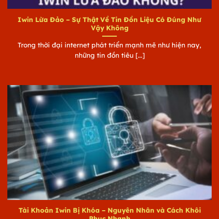
Iwin Lừa Đảo – Sự Thật Về Tin Đồn Liệu Có Đúng Như
Vậy Không
Trong thời đại internet phát triển mạnh mẽ như hiện nay,
những tin đồn tiêu [...]
Tài Khoản Iwin Bị Khóa – Nguyên Nhân và Cách Khôi
Phục Nhanh