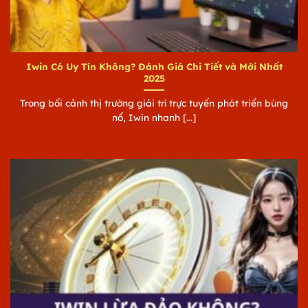
Iwin Có Uy Tín Không? Đánh Giá Chi Tiết và Mới Nhất
2025
Trong bối cảnh thị trường giải trí trực tuyến phát triển bùng
nổ, Iwin nhanh [...]