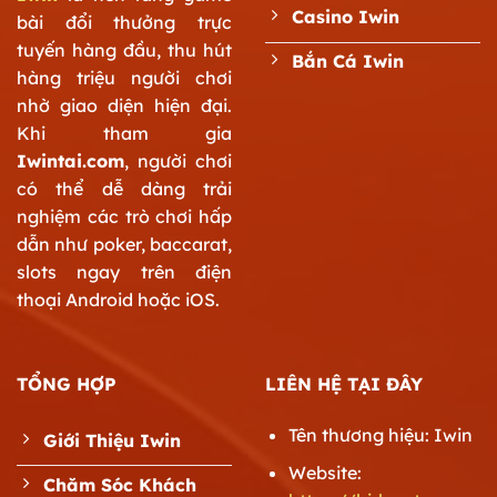
Casino Iwin
bài đổi thưởng trực
tuyến hàng đầu, thu hút
Bắn Cá Iwin
hàng triệu người chơi
nhờ giao diện hiện đại.
Khi tham gia
Iwintai.com
, người chơi
có thể dễ dàng trải
nghiệm các trò chơi hấp
dẫn như poker, baccarat,
slots ngay trên điện
thoại Android hoặc iOS.
TỔNG HỢP
LIÊN HỆ TẠI ĐÂY
Tên thương hiệu: Iwin
Giới Thiệu Iwin
Website:
Chăm Sóc Khách