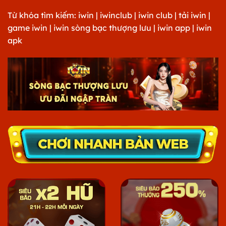
Từ khóa tìm kiếm: iwin | iwinclub | iwin club | tải iwin |
game iwin | iwin sòng bạc thượng lưu | iwin app | iwin
apk