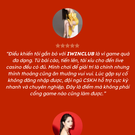
“Điều khiến tôi gắn bó với
IWINCLUB
là vì game quá
đa dạng. Từ bài cào, tiến lên, tài xỉu cho đến live
casino đều có đủ. Mình chơi để giải trí là chính nhưng
thỉnh thoảng cũng ăn thưởng vui vui. Lúc gặp sự cố
không đăng nhập được, đội ngũ CSKH hỗ trợ cực kỳ
nhanh và chuyên nghiệp. Đây là điểm mà không phải
cổng game nào cũng làm được.”