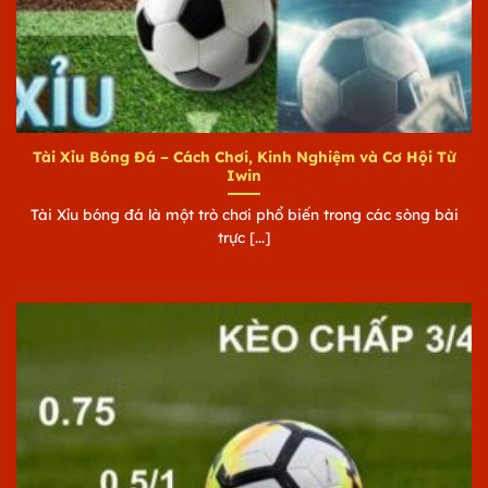
Tài Xỉu Bóng Đá – Cách Chơi, Kinh Nghiệm và Cơ Hội Từ
Iwin
Tài Xỉu bóng đá là một trò chơi phổ biến trong các sòng bài
trực [...]