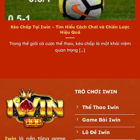
Kèo Chấp Tại Iwin – Tìm Hiểu Cách Chơi và Chiến Lược
Hiệu Quả
Trong thế giới cá cược thể thao, kèo chấp là một khái niệm
quan trọng [...]
TRÒ CHƠI IWIN
Thể Thao Iwin
Game Bài Iwin
Lô Đề Iwin
Iwin
là nền tảng game