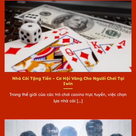
Nhà Cái Tặng Tiền – Cơ Hội Vàng Cho Người Chơi Tại
Iwin
Trong thế giới của các trò chơi casino trực tuyến, việc chọn
lựa nhà cái [...]