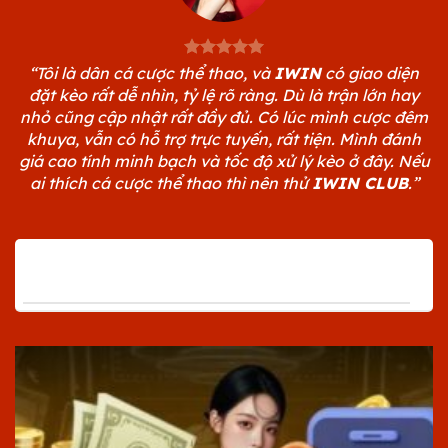
“Tôi là dân cá cược thể thao, và
IWIN
có giao diện
đặt kèo rất dễ nhìn, tỷ lệ rõ ràng. Dù là trận lớn hay
nhỏ cũng cập nhật rất đầy đủ. Có lúc mình cược đêm
khuya, vẫn có hỗ trợ trực tuyến, rất tiện. Mình đánh
giá cao tính minh bạch và tốc độ xử lý kèo ở đây. Nếu
ai thích cá cược thể thao thì nên thử
IWIN CLUB
.”
CỔNG TIN TỨC IWINCLUB HOT MỚI
NHẤT 2026