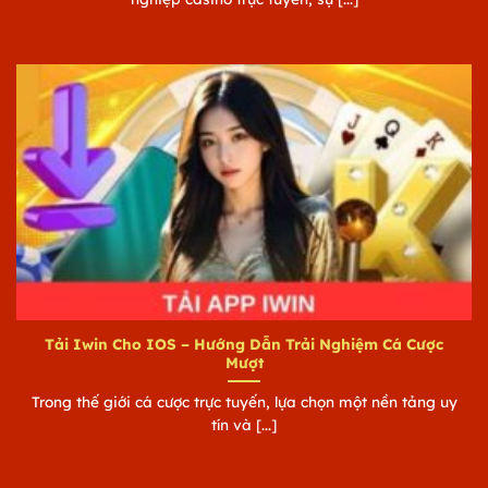
Tải Iwin Cho IOS – Hướng Dẫn Trải Nghiệm Cá Cược
Mượt
Trong thế giới cá cược trực tuyến, lựa chọn một nền tảng uy
tín và [...]