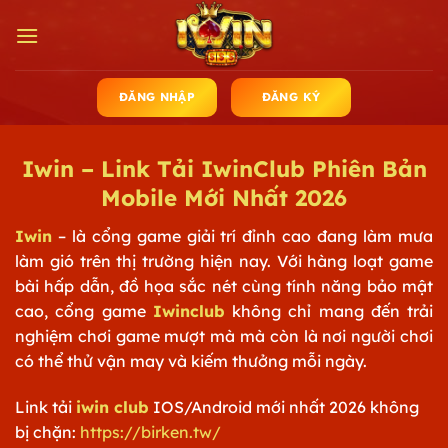
Chuyển
đến
nội
dung
ĐĂNG NHẬP
ĐĂNG KÝ
Iwin – Link Tải IwinClub Phiên Bản
Mobile Mới Nhất 2026
Iwin
– là cổng game giải trí đỉnh cao đang làm mưa
làm gió trên thị trường hiện nay. Với hàng loạt game
bài hấp dẫn, đồ họa sắc nét cùng tính năng bảo mật
cao, cổng game
Iwinclub
không chỉ mang đến trải
nghiệm chơi game mượt mà mà còn là nơi người chơi
có thể thử vận may và kiếm thưởng mỗi ngày.
Link tải
iwin club
IOS/Android mới nhất 2026 không
bị chặn:
https://birken.tw/