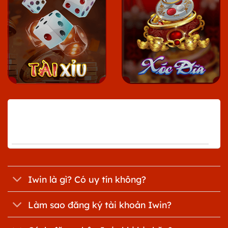
GIẢI ĐÁP THẮC MẮC CHO NGƯỜI
DÙNG VỀ SÒNG BẠC TRỰC TUYẾN
IWIN CLUB
Iwin là gì? Có uy tín không?
Làm sao đăng ký tài khoản Iwin?