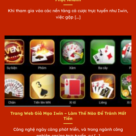
Khi tham gia vào các nền tảng cá cược trực tuyến như Iwin,
việc gặp [...]
Trang Web Giả Mạo Iwin – Làm Thế Nào Để Tránh Mất
Tiền
Công nghệ ngày càng phát triển, và trong ngành công
nghiệp casino trực tuyến, sự [...]